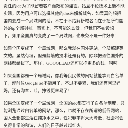
责任的idc为了能留着客户而散布的谣言。姑且不论技术上能不能
实现，因为用户可以选择其他的dns来解析域名，如果真的想把
国内变成一个局域网的话，不在于不给解析域名而在于把所有国
外的ip全部封掉。事实上，不可能这么做。但我们不妨设想一
下，如果全国真的变成了一个局域网，也未免不是一件好事！
如果全国变成了一个局域网，那么我就在国外建站，全部都建英
文的。虽然有墙，但是翻墙的技术还是有的。除非把通往国外的
网线都给拔了。那样，GOOGLEAD还可以挣更多的钱。呵呵
如果全国都是一个局域网，像我等良民做的网站就能拿到白名单
了，那时候Google ad不能用了，不过不要紧，我们还有阿里妈
妈，还有淘客，哇，挣钱更容易了！
如果全国变成了一个局域网，全国的idc都实行了白名单制度，只
能浏览通过白名单的网站，那么，也就不存在所谓的低俗网站，
国人全部都生活在纯净水之中，性犯罪率将大大降低，社会将会
变得非常的和谐，人们的日子越过越红火。