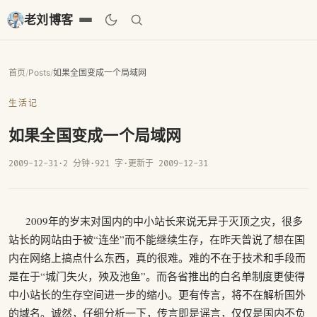
老刘博客
首页
/
Posts
/
如果全国变成一个局域网
生活记
如果全国变成一个局域网
2009-12-31
·
2 分钟
·
921 字
·
更新于 2009-12-31
2009年的岁末对国内的中小站长来说无异于灭顶之灾，很多
站长的网站由于被“连坐”而不能继续生存，在昨天曾说了想在国
内在网络上搞点什么东西，真的很难。难的不在于技术和手段而
是在于“城门失火，殃及池鱼”。而各省推出的白名单制度更使得
中小站长的生存空间进一步的缩小。更有传言，将不在解析国外
的域名。诚然，仔细分析一下，传言即是谣言，仅仅是国内不负