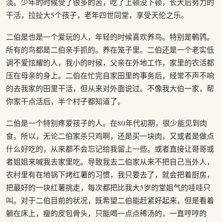
淡。少年的时候受了很多的苦，吃了上顿没下顿，长大后努力的
干活，拉扯大5个孩子，老年四世同堂，享受天伦之乐。
二伯是也是一个爱玩的人，年轻的时候喜欢养鸟。特别是鹌鹑。
所有的鸟都是二伯亲手抓的。养在笼子里。二伯还是一个老实低
调不爱炫耀的人，我小的时候，父亲在外地工作，家里的农活都
压在母亲的身上。二伯在忙完自家田里的事务后，经常不声不响
的去我家的田里干活，但从来对外面说过。不像我大伯一家，帮
你家干点活后，半个村子都知道了。
二伯是一个特别疼爱孩子的人。在80年代初期，很少能见到肉
食。所以，无论二伯家杀只鸡啊，还是买一块肉，又或者是做点
什么好吃的，从来都不会忘记给我留上一些。或者直接让哥哥或
者姐姐来喊我去家里吃。导致我去二伯家从来不把自己当外人，
农村里有在地锅下烤红薯的习惯，我只要去了，就会把着厨房，
把最好的一块红薯挑走，每次都把比我大5岁的堂姐气的哇哇只
叫。对于二伯目前的状况，既希望二伯能赶紧好起来，但是看着
躺在床上，瘦的皮包骨头，只能喝一点点稀汤的，一直哼哼的