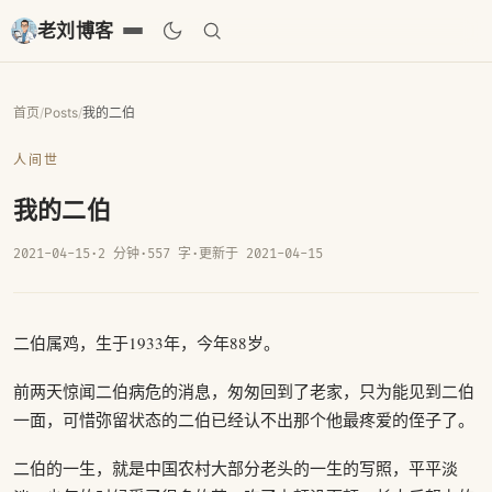
老刘博客
首页
/
Posts
/
我的二伯
人间世
我的二伯
2021-04-15
·
2 分钟
·
557 字
·
更新于 2021-04-15
二伯属鸡，生于1933年，今年88岁。
前两天惊闻二伯病危的消息，匆匆回到了老家，只为能见到二伯
一面，可惜弥留状态的二伯已经认不出那个他最疼爱的侄子了。
二伯的一生，就是中国农村大部分老头的一生的写照，平平淡