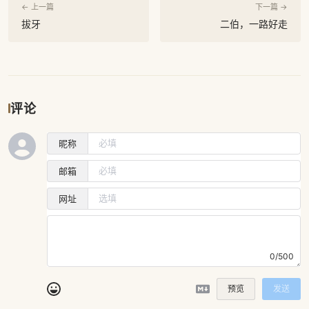
← 上一篇
下一篇 →
拔牙
二伯，一路好走
评论
昵称
邮箱
网址
0/500
预览
发送