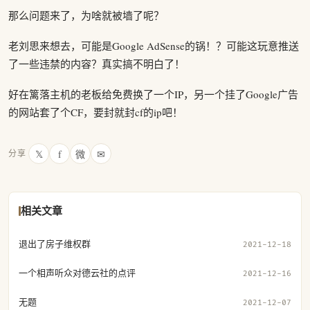
那么问题来了，为啥就被墙了呢？
老刘思来想去，可能是Google AdSense的锅！？可能这玩意推送
了一些违禁的内容？真实搞不明白了！
好在篱落主机的老板给免费换了一个IP，另一个挂了Google广告
的网站套了个CF，要封就封cf的ip吧！
𝕏
f
微
✉
分享
相关文章
退出了房子维权群
2021-12-18
一个相声听众对德云社的点评
2021-12-16
无题
2021-12-07