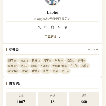
Laoliu
Blogger/验光师/国学爱好者
了解更多 →
标签云
more →
随笔
linux
读书
博客
早教
易经
群晖
31
16
12
11
10
10
9
kindle
网站
cdn
hugo
wordpress
生活
软件
7
7
6
6
6
6
6
ubuntu
疫情
眼镜
近视
rss
亲子
5
5
5
5
4
4
博客统计
文章
分类
标签
1007
18
660