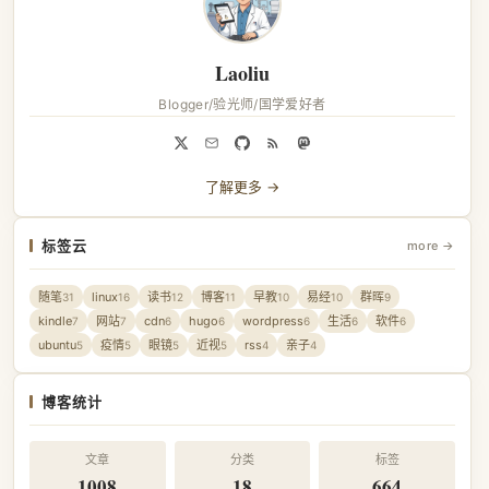
Laoliu
Blogger/验光师/国学爱好者
了解更多 →
标签云
more →
随笔
linux
读书
博客
早教
易经
群晖
31
16
12
11
10
10
9
kindle
网站
cdn
hugo
wordpress
生活
软件
7
7
6
6
6
6
6
ubuntu
疫情
眼镜
近视
rss
亲子
5
5
5
5
4
4
博客统计
文章
分类
标签
1008
18
664