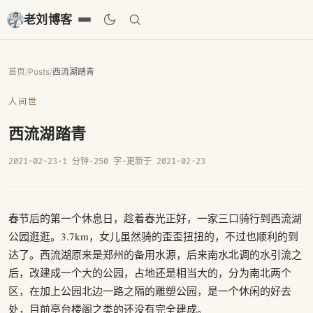
老刘博客
首页
/
Posts
/
西流湖踏青
人间世
西流湖踏青
2021-02-23
·
1 分钟
·
250 字
·
更新于 2021-02-23
春节后的第一个休息日，趁着春光正好，一家三口骑行到西流湖
公园逛逛。3.7km，女儿虽然骑的歪歪扭扭的，不过也顺利的到
达了。西流湖原来是郑州的备用水源，后来南水北调的水引流之
后，改建成一个大的公园，占地还是相当大的，分为南北两个
区，在加上公园北边一路之隔的雕塑公园，是一个休闲的好去
处，目前亭台楼阁之类的还没有完全建成。