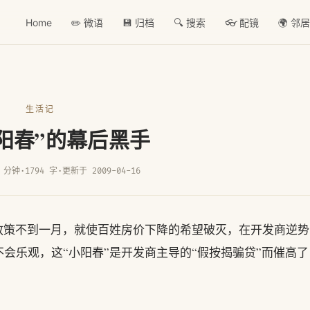
Home
✏️ 微语
💾 归档
🔍 搜索
👓 配镜
🌍 邻
生活记
阳春”的幕后黑手
 分钟
·
1794 字
·
更新于 2009-04-16
政策不到一月，就使百姓房价下降的希望破灭，在开发商逆势
会乐观，这“小阳春”是开发商主导的“假按揭骗贷”而催高了