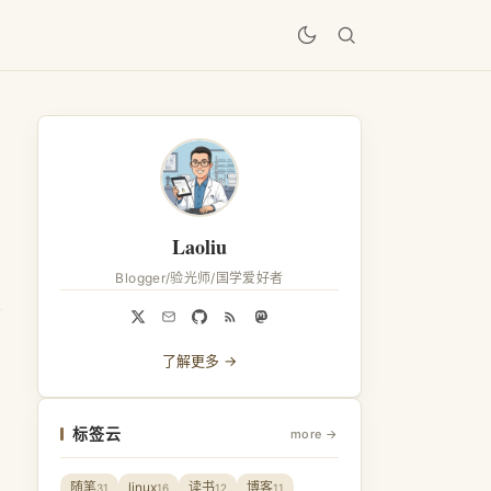
居
Laoliu
Blogger/验光师/国学爱好者
了解更多 →
标签云
more →
随笔
linux
读书
博客
31
16
12
11