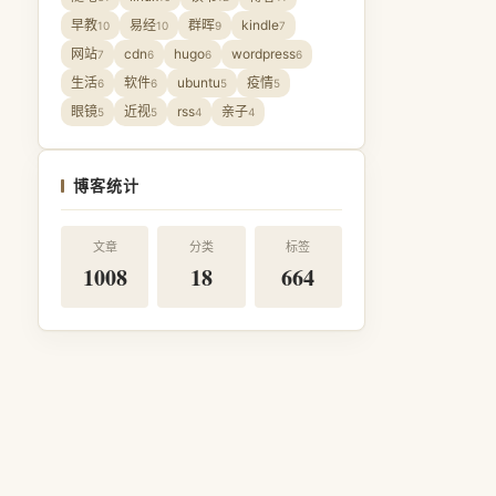
早教
易经
群晖
kindle
10
10
9
7
网站
cdn
hugo
wordpress
7
6
6
6
生活
软件
ubuntu
疫情
6
6
5
5
眼镜
近视
rss
亲子
5
5
4
4
博客统计
文章
分类
标签
1008
18
664