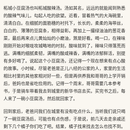
柘城小豆腐汤也叫柘城酸辣汤。汤如其名，远远的就能闻到熟悉
的酸辣气味儿，勾起人吃的欲望。近看，冒着热气的大海碗里，
清清白白。在细腻的面筋穗的衬托下，长长的，柔柔的海带丝，
白白的、薄薄的豆腐条，相得益彰。再加上一撮绿油油的葱花香
菜，最后再来点儿黄灿灿的小磨油，煞是好看。喝一口，在辣味
刚刚开始对喉咙攻城略地的时刻，酸味就到了，辣味只得落荒而
逃。满嘴的细腻柔韧，满嘴的酸咸辣香，满嘴的浓郁鲜活，别提
有多好喝了。说起这个小豆腐汤，还记得一个现在想来有点心酸
的故事。小时候，尽管老爸是正儿八经的公家的人，家里的生活
相比村里的其他家相对好一些，但是再供养我和哥哥的上学开销
后，爸妈也是省吃俭用的。记得一个周末，哥哥需要几本参考
书，于是骑车带着我去到城里的新华书店去买。买完书之后，每
人来了一碗小豆腐汤，然后就回家了。
回到家后，老爸问我们在城里有没有吃点什么，当听我们说只喝
了一碗豆腐汤后，可能也有点伤感，于是说，前几天去走亲戚还
剩下几个橘子你们吃了吧。结果，橘子找来找去怎么也找不到。