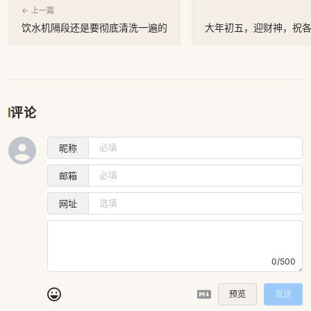
← 上一篇
饮水机隔段还是要彻底清洗一遍的
大年初五，迎财神，祝
评论
昵称
邮箱
网址
0/500
预览
发送