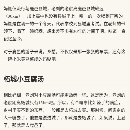
妈糊仅流行与鹿邑县城，老刘的老家离鹿邑县城较远
（30km）。加上高中也没有县城里上，唯一的一次喝到正宗的
妈糊是在初一的一个冬天，代表学校到县城里考试。在老师的带
领下，喝了一碗妈糊，想来差不多有30年的时间了吧。味道一直
记忆至今。
对于鹿邑的游子来说，乡愁，不仅仅是那一张张的车票，还有这
一碗小米黄豆熬成的妈糊吧。
柘城小豆腐汤
相比妈糊，老刘对小豆腐汤可能更熟悉一些。这是因为，老刘的
老家距离柘城只有15km吧。所以，有个啥事比如棘手的病症，
乡村里买不到的东西，一般都是去柘城去买。那时候，问家乡的
人干嘛去了，他要是说进城了，那就是去柘城了，如果说，上县
了，那就是去鹿邑了。