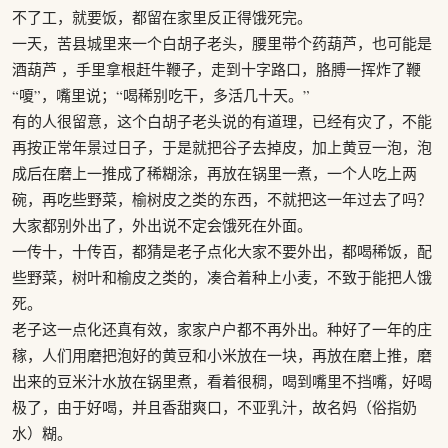
不了工，就要饭，都留在家里反正得饿死完。
一天，苦县城里来一个白胡子老头，腰里带个药葫芦，也可能是
酒葫芦 ，手里拿根赶牛鞭子，走到十字路口，胳膊一挥炸了鞭
“嗄”，嘴里说；“喝稀别吃干，多活几十天。”
有的人很留意，这个白胡子老头说的有道理，已经有灾了，不能
再按正常年景过日子，于是就把谷子去掉皮，加上黄豆一泡，泡
成后在磨上一推成了稀糊涂，再放在锅里一煮，一个人吃上两
碗，再吃些野菜，榆树皮之类的东西，不就把这一年过去了吗？
大家都别外出了，外出说不定会饿死在外面。
一传十，十传百，都猜是老子点化大家不要外出，都喝稀饭，配
些野菜，树叶和榆皮之类的，凑合着种上小麦，不致于能把人饿
死。
老子这一点化还真有效，家家户户都不再外出。种好了一年的庄
稼，人们用磨把泡好的黄豆和小米放在一块，再放在磨上推，磨
出来的豆米汁水放在锅里煮，看着很稠，喝到嘴里不挡嘴，好喝
极了，由于好喝，并且香甜爽口，不亚乳汁，故名妈（俗指奶
水）糊。