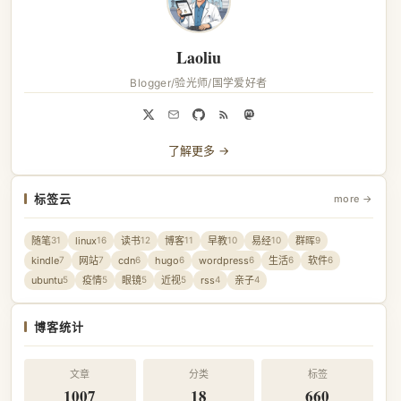
Laoliu
Blogger/验光师/国学爱好者
了解更多 →
标签云
more →
随笔
linux
读书
博客
早教
易经
群晖
31
16
12
11
10
10
9
kindle
网站
cdn
hugo
wordpress
生活
软件
7
7
6
6
6
6
6
ubuntu
疫情
眼镜
近视
rss
亲子
5
5
5
5
4
4
博客统计
文章
分类
标签
1007
18
660