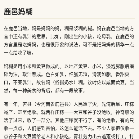
鹿邑妈糊
在鹿邑当地，妈是妈妈的妈，糊是浆糊的糊。妈在鹿邑当地的方
言中还有乳汁的意思，比如，刚出生的小孩，吃母乳，在鹿邑的
方言里是吃妈妈，也是很形象的说法，可不是把妈妈的精华一点
一点给吃了嘛。
妈糊是用小米和黄豆做成的。以地产黄豆、小米，浸泡膨胀后磨
碎为沫，取汁煮成。色白如乳，细腻无渣，滑润如脂，香甜爽
口，不亚乳汁，故名妈（俗指奶水）糊。饮时佐以咸面黄豆。当
然，每一种美食的背后，都有一段故事，
有一年，苦县（今河南省鹿邑县）人民遭了灾，先淹后旱，庄稼
减产，甚至绝收。就两样庄稼——大豆和谷子没绝收，神奇般的
活了过来，收了一部分。其他庄稼就不行了，有的绝收，有的只
收一点点，人们感到害怕，这怎么能活下去。不少人家把仅收一
点谷子和大豆留给老人和小孩吃，青壮劳力出去逃荒或打工，打