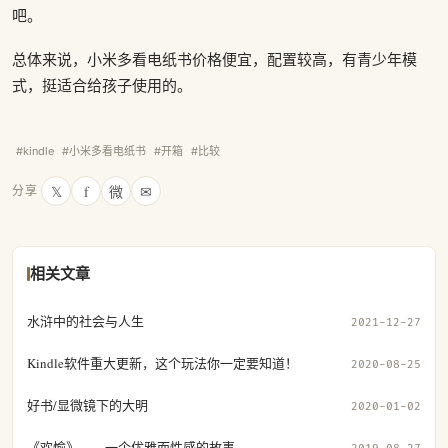
吧。
总体来说，小米多看电纸书价格便宜，配置较高，有青少年模
式，挺适合给孩子使用的。
#kindle
#小米多看电纸书
#开箱
#比较
𝕏
f
微
✉
分享
相关文章
水浒中的社会与人生
2021-12-27
Kindle软件重大更新，这个玩法你一定要知道！
2020-08-25
好书/显微镜下的大明
2020-01-02
《欢愉》——一个优雅而性感的故事