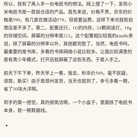
所以，就有了再入手一台电纸书的想法。网上搜了一下，发现小
米电纸书是一款挺合适的产品。首先来说，价格不贵，京东的价
格是599，有几家在做活动579，但是要运费，这样下来也就和自
营店差不多了。第二，配置还行，1G的内存，24颗阅读灯，16g
的存储空间，屏幕的分辨率是212。这个配置相比较我的kindle来
说，除了屏幕的分辨率以外，其他都完胜了。当然，电纸书吗，
最重要的是书库，多看的书库网络小说比较多。让我比较满意的
是有青少年模式，打开后就屏蔽了这些东西。于是入手之。
前天下午下单，昨天早上一看，我去，秒杀价569。毫不犹疑，
退款，新买！由于是郑州发货，当天也就到了，幸亏多看一眼，
省了30块大洋啊。
到手的第一感觉，真的很简洁啊，一个小盒子，里面除了电纸书
本身，就一根数据线。