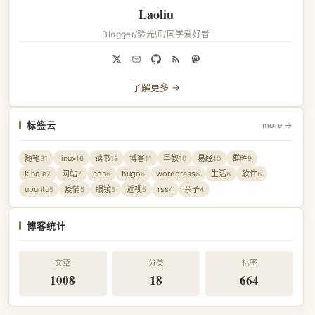
Laoliu
Blogger/验光师/国学爱好者
了解更多 →
标签云
more →
随笔
linux
读书
博客
早教
易经
群晖
31
16
12
11
10
10
9
kindle
网站
cdn
hugo
wordpress
生活
软件
7
7
6
6
6
6
6
ubuntu
疫情
眼镜
近视
rss
亲子
5
5
5
5
4
4
博客统计
文章
分类
标签
1008
18
664