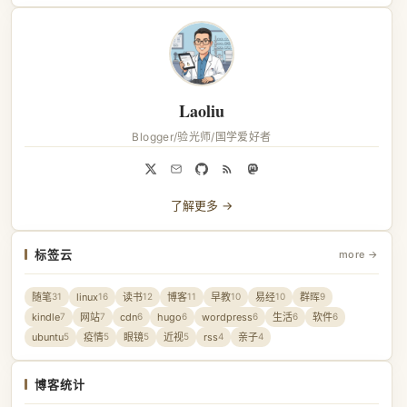
Laoliu
Blogger/验光师/国学爱好者
了解更多 →
标签云
more →
随笔
linux
读书
博客
早教
易经
群晖
31
16
12
11
10
10
9
kindle
网站
cdn
hugo
wordpress
生活
软件
7
7
6
6
6
6
6
ubuntu
疫情
眼镜
近视
rss
亲子
5
5
5
5
4
4
博客统计