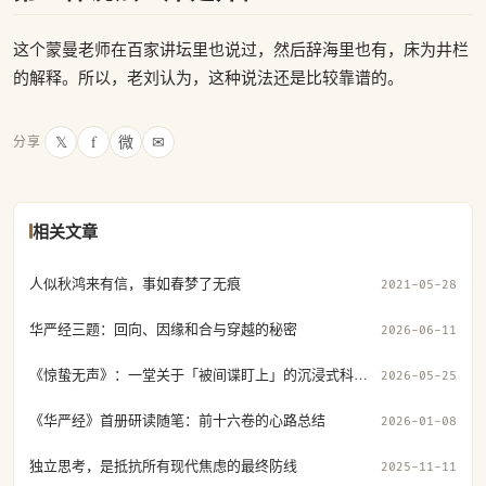
这个蒙曼老师在百家讲坛里也说过，然后辞海里也有，床为井栏
的解释。所以，老刘认为，这种说法还是比较靠谱的。
𝕏
f
微
✉
分享
相关文章
人似秋鸿来有信，事如春梦了无痕
2021-05-28
华严经三题：回向、因缘和合与穿越的秘密
2026-06-11
《惊蛰无声》：一堂关于「被间谍盯上」的沉浸式科普课
2026-05-25
《华严经》首册研读随笔：前十六卷的心路总结
2026-01-08
独立思考，是抵抗所有现代焦虑的最终防线
2025-11-11