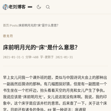
老刘博客
首页
/
Posts
/
床前明月光的“床”是什么意思？
德充符
床前明月光的“床”是什么意思？
2021-01-31
·
1 分钟
·
488 字
·
更新于 2021-01-31
早上女儿问我一个课外班的题，类似与中国诗词大会上的那种出
一副画然后猜诗的那种。有几幅图挺好猜，但是有一副图是一个
书生坐在一个栏杆边，抬头看着天空的月亮和女儿产生了争执。
我说应该是“床前明月光”。女儿说这就没有床啊。我说，我的印
象中，这个床字是应该井栏的意思。后来查了一下，关于这个床
字，目前还有诸多的争执。## 第一种说法：床通窗