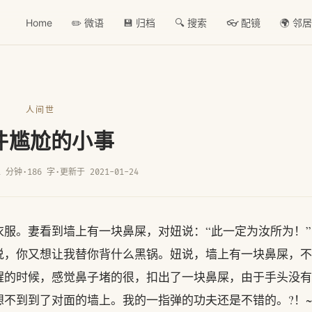
Home
✏️ 微语
💾 归档
🔍 搜索
👓 配镜
🌍 邻
人间世
件尴尬的小事
1 分钟
·
186 字
·
更新于 2021-01-24
服。妻看到墙上有一块鼻屎，对妞说：“此一定为汝所为！”
说，你又想让我替你背什么黑锅。妞说，墙上有一块鼻屎，不
醒的时候，感觉鼻子堵的很，扣出了一块鼻屎，由于手头没有
不到到了对面的墙上。我的一指弹的功夫还是不错的。?！~