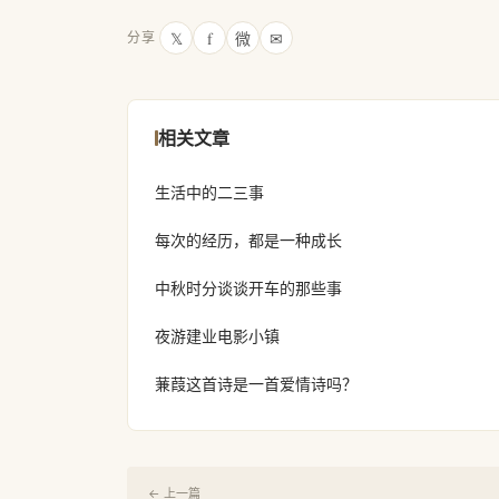
𝕏
f
微
✉
分享
相关文章
生活中的二三事
每次的经历，都是一种成长
中秋时分谈谈开车的那些事
夜游建业电影小镇
蒹葭这首诗是一首爱情诗吗？
← 上一篇