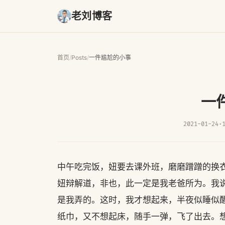
老刘博客
首页
/
Posts
/
一件尴尬的小事
一
2021-01-24
·
中午吃完饭，妞要去课外班，磨磨蹭蹭的换衣
妞辩解道，非也，此一定是我老爸所为。我
是我弄的。这时，我才想起来，半夜似睡似
纸巾，又不想起床，随手一弹，飞了出去。想