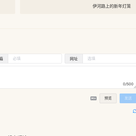
伊河路上的新年灯笼
箱
网址
0/500
预览
发送