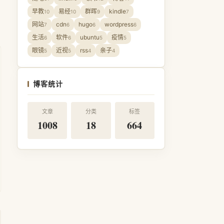
早教
易经
群晖
kindle
10
10
9
7
网站
cdn
hugo
wordpress
7
6
6
6
生活
软件
ubuntu
疫情
6
6
5
5
眼镜
近视
rss
亲子
5
5
4
4
博客统计
文章
分类
标签
1008
18
664