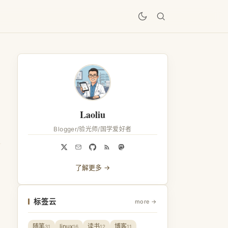
居
Laoliu
Blogger/验光师/国学爱好者
了解更多 →
标签云
more →
随笔
linux
读书
博客
31
16
12
11