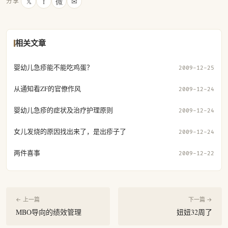
𝕏
f
微
✉
分享
相关文章
婴幼儿急疹能不能吃鸡蛋？
2009-12-25
从通知看ZF的官僚作风
2009-12-24
婴幼儿急疹的症状及治疗护理原则
2009-12-24
女儿发烧的原因找出来了，是出疹子了
2009-12-24
两件喜事
2009-12-22
← 上一篇
下一篇 →
MBO导向的绩效管理
妞妞32周了