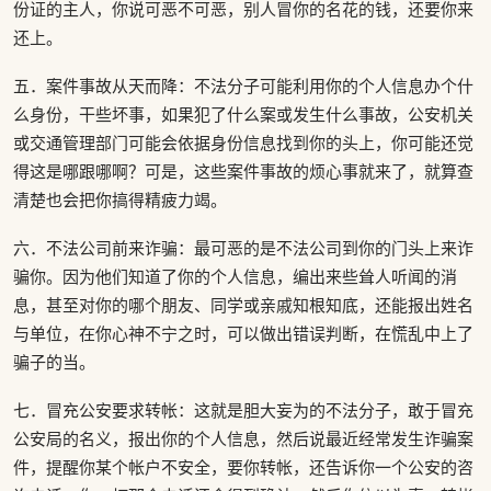
份证的主人，你说可恶不可恶，别人冒你的名花的钱，还要你来
还上。
五．案件事故从天而降：不法分子可能利用你的个人信息办个什
么身份，干些坏事，如果犯了什么案或发生什么事故，公安机关
或交通管理部门可能会依据身份信息找到你的头上，你可能还觉
得这是哪跟哪啊？可是，这些案件事故的烦心事就来了，就算查
清楚也会把你搞得精疲力竭。
六．不法公司前来诈骗：最可恶的是不法公司到你的门头上来诈
骗你。因为他们知道了你的个人信息，编出来些耸人听闻的消
息，甚至对你的哪个朋友、同学或亲戚知根知底，还能报出姓名
与单位，在你心神不宁之时，可以做出错误判断，在慌乱中上了
骗子的当。
七．冒充公安要求转帐：这就是胆大妄为的不法分子，敢于冒充
公安局的名义，报出你的个人信息，然后说最近经常发生诈骗案
件，提醒你某个帐户不安全，要你转帐，还告诉你一个公安的咨