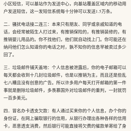
小区短信，可以基站作为发送中心，向基站覆盖区域内的移动用
户发送短信，这一发短信系统每十分钟可以发送1.5万条。
二．骚扰电话接二连三：本来只有朋友、同学或亲戚知道的电
话，会经常被陌生人打过来，有推销保险的，有推销装修的，有
推销婴儿用品的。你不找他们，他们就自动找上门。你可能还在
纳闷他们怎么知道你的电话之时，孰不知你的信息早被卖过多少
回了。
三．垃圾邮件铺天盖地：个人信息被泄露后，你的电子邮箱可以
每天都会收到十几封垃圾邮件，也是以推销为主，而且还是些乱
七八糟且没有创意的广告。所以许多用户每天打开邮箱的第一件
事就是删除垃圾邮件，多羡慕国外对垃圾邮件的重判，一封就罚
一百多美元。
四．冒名办卡透支欠款：有人通过买来你的个人信息，办个你的
身份证，在网上骗取银行的信用，从银行办理出各种各样的信用
卡，恶意透支消费，然后银行可能直接将欠费的催款单寄给了身