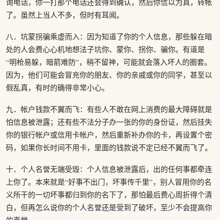
询电话，你一打那个电话还会得到确认，然后你信以为真，转帐
了。虽然上当人不多，但时有耳闻。
八．坑蒙拐骗乘虚而入：因为知道了你的个人信息，那些躲在暗
处的人会费心心机地想法子坑你、蒙你、拐你、骗你。有道是
“明枪易躲，暗箭难防”，稍不留神，可能就会落入坏人的圈套。
因为，他们可能会冒充你的朋友、你的亲戚或你的同学，甚至以
假乱真，有时的确得非常小心。
九．帐户钱款不翼而飞：有些人不敢在网上消费的最大障碍就是
怕信息被泄露；还有些不法分子办一张的你的身份证，然后挂失
你的银行帐户或信用卡帐户，然后重新补办你的卡，再设置个密
码，如果你长时间不用卡，里面的钱款说不定已经不翼而飞了。
十．个人名誉无端受毁：个人信息被泄露后，出的任何事都牵连
上你了。本来就是“好事不出门，坏事传千里”，别人冒用你的名
义所干的一切坏事都归到你的名下了，那怕最后费心周折得个清
白，但再怎么说你的个人名誉还是受到了破坏，至少不会提高你