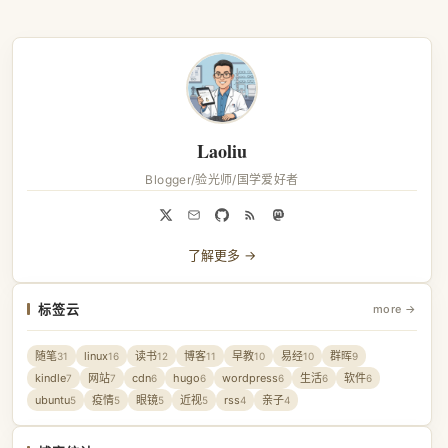
Laoliu
Blogger/验光师/国学爱好者
了解更多 →
标签云
more →
随笔
linux
读书
博客
早教
易经
群晖
31
16
12
11
10
10
9
kindle
网站
cdn
hugo
wordpress
生活
软件
7
7
6
6
6
6
6
ubuntu
疫情
眼镜
近视
rss
亲子
5
5
5
5
4
4