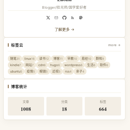
Blogger/验光师/国学爱好者
了解更多 →
标签云
more →
随笔
linux
读书
博客
早教
易经
群晖
31
16
12
11
10
10
9
kindle
网站
cdn
hugo
wordpress
生活
软件
7
7
6
6
6
6
6
ubuntu
疫情
眼镜
近视
rss
亲子
5
5
5
5
4
4
博客统计
文章
分类
标签
1008
18
664