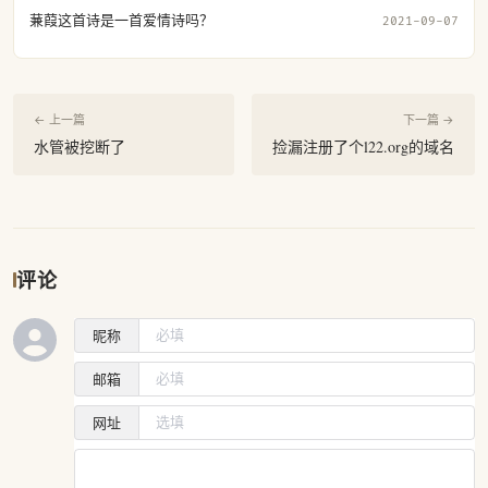
蒹葭这首诗是一首爱情诗吗？
2021-09-07
← 上一篇
下一篇 →
水管被挖断了
捡漏注册了个l22.org的域名
评论
昵称
邮箱
网址