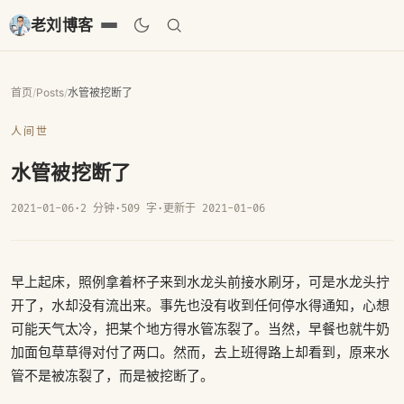
老刘博客
首页
/
Posts
/
水管被挖断了
人间世
水管被挖断了
2021-01-06
·
2 分钟
·
509 字
·
更新于 2021-01-06
早上起床，照例拿着杯子来到水龙头前接水刷牙，可是水龙头拧
开了，水却没有流出来。事先也没有收到任何停水得通知，心想
可能天气太冷，把某个地方得水管冻裂了。当然，早餐也就牛奶
加面包草草得对付了两口。然而，去上班得路上却看到，原来水
管不是被冻裂了，而是被挖断了。