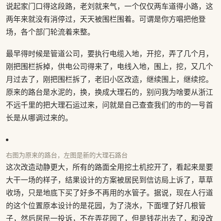
说起家门口得这段路，老刘就来气，一个仅仅两车道得小路，这
两年来就没有消停过，天天被围栏围着。可谓是你方唱把他登
场，各个部门轮流着来整。
最早得时候是管道公司，要执行电缆入地，开挖，弄了几个月，
刚把围栏拆掉，供电公司得来了，电线入地，围上，挖，又几个
月过去了，刚把围栏拆了，老旧小区改造，继续围上，继续挖。
原来的路台是水泥的，换，换成大理石的，别问我为啥要从浙江
不远千里的把大理石运过来，问就是自己查查我们的市的一号首
长是从哪调过来的。
右图为原来的路台，左图是新的大理石路台
这次改造动静更大，所有的路面全用挖土机挖开了，看起来是要
大干一场的样子，结果设计的方案被居民到信访局上诉了，草草
收场，只是地底下买了好多不再用的水管子。据说，现在人行道
的这个位置原本设计的是花园，为了浇水，下面埋了好几根管
子，然后居民一投诉，不在弄花园了，但是钱花出去了，和没改