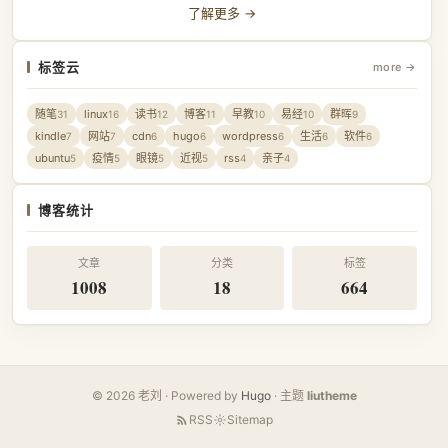
了解更多 →
标签云
more →
随笔
linux
读书
博客
早教
易经
群晖
31
16
12
11
10
10
9
kindle
网站
cdn
hugo
wordpress
生活
软件
7
7
6
6
6
6
6
ubuntu
疫情
眼镜
近视
rss
亲子
5
5
5
5
4
4
博客统计
文章
分类
标签
1008
18
664
© 2026 老刘 · Powered by
Hugo
· 主题
liutheme
RSS
Sitemap