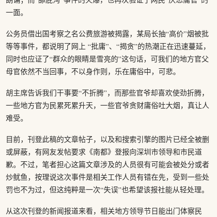
一面。
公务员借出国考察之名公费旅游被揭露，某局长抽“高价”烟被批
等等事件，都说明了网上 “批庸”、“揭贪”的热潮正在迅速蔓延，
同时也应证了“群众的眼睛是雪亮的”这句话，可我们的地方官父
母官依然不当回事，不以身作则，乐在庸俗中，可悲。
胡主席告诉我们干事要“不折腾”，而那些官爷却喜欢使劲折腾，
一些地方官为民累死累升天，一些官爷贪财庸俗吐大烟，真让人
难受。
目前，刊登此稿的文章帖子，以及和搜索引擎的图片已经全被删
或屏蔽，有网友发帖要求《南都》登报向深圳市领导和市民道
歉。不过，笔者担心这篇文章涉及的人员很有可能会被处分或者
炒鱿鱼，按理说这次事件是相关工作人员有错在先，受到一些处
罚也不为过，但这纯粹是一次“失误”也希望该报社能从轻处理。
从这次刊登的新闻报道来看，相关地方领导节日能出门体察民