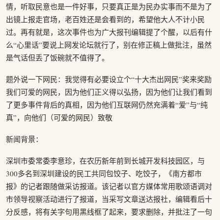
情，听取民意也是一件好事，只要真正是为民办实事而不是为了
出镜上报走官场，老百姓还是会看到的，希望他大人不计小民
过。再有就是，这次事件也为广大报刊编辑提了个醒，以后有什
么“心里话”要说上网发论坛就行了，别在修正稿上做批注，虽然
是气话但丢了饭碗就不值得了。
题外说一下网民：我觉得有必要设立个“十大杰出网民”奖来奖励
我们可爱的网民，因为他们正义得以弘扬，因为他们让我们看到
了更多事件背后的真相，因为他们互联网仍然充满着“爱”与“纯
真”，向他们（可爱的网民）致敬
新闻背景：
深圳市委常委李意珍，在农历新年前到长城开发科技园区，与
300多名到深圳建设的民工共同包饺子、吃饺子，《南方都市
报》的记者跟随做采访报道。该记者以官方媒体常用歌颂语调对
市领导视察活动进行了报道，当采写文章送达报社，编辑看后十
分反感，将有关字句用黑线框了起来，要求删除，并批注了一句