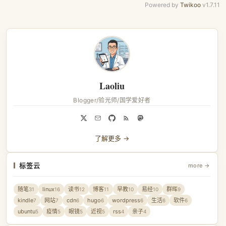
Powered by
Twikoo
v1.7.11
Laoliu
Blogger/验光师/国学爱好者
了解更多 →
标签云
more →
随笔
linux
读书
博客
早教
易经
群晖
31
16
12
11
10
10
9
kindle
网站
cdn
hugo
wordpress
生活
软件
7
7
6
6
6
6
6
ubuntu
疫情
眼镜
近视
rss
亲子
5
5
5
5
4
4