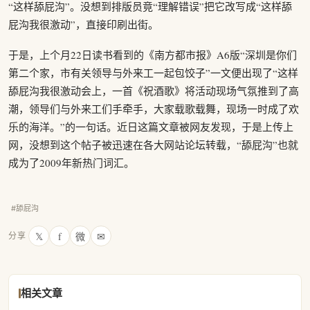
“这样舔屁沟”。没想到排版员竟“理解错误”把它改写成“这样舔
屁沟我很激动”，直接印刷出街。
于是，上个月22日读书看到的《南方都市报》A6版“深圳是你们
第二个家，市有关领导与外来工一起包饺子”一文便出现了“这样
舔屁沟我很激动会上，一首《祝酒歌》将活动现场气氛推到了高
潮，领导们与外来工们手牵手，大家载歌载舞，现场一时成了欢
乐的海洋。”的一句话。近日这篇文章被网友发现，于是上传上
网，没想到这个帖子被迅速在各大网站论坛转载，“舔屁沟”也就
成为了2009年新热门词汇。
#舔屁沟
𝕏
f
微
✉
分享
相关文章