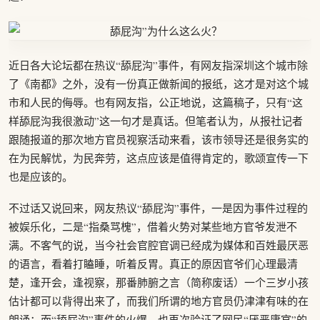
近日各大论坛都在热议“舔屁沟”事件，有网友指深圳这个城市除
了《南都》之外，没有一份真正做新闻的报纸，这才是对这个城
市和人民的侮辱。也有网友指，公正地说，这篇稿子，只有“这
样舔屁沟我很激动”这一句才是真话。但笔者认为，从报社记者
跟随报道的那次地方官员视察活动来看，该市领导还是很务实的
在为民解忧，为民奔劳，这点应该是值得肯定的，歌颂宣传一下
也是应该的。
不过话又说回来，网友热议“舔屁沟”事件，一是因为事件过程的
被娱乐化，二是“指桑骂槐”，借着火势对某些地方官爷发泄不
满。不客气的说，当今社会官腔官调已经成为媒体和百姓最厌恶
的语言，看着打瞌睡，听着反胃。真正的原因官爷们心理最清
楚，逢开会，逢视察，那番肺腑之言（简称废话）一个三岁小孩
估计都可以背得出来了，而我们所谓的地方官员仍津津有味的在
朗诵；而“舔屁沟”事件的火爆，也再次验证了网民“厌恶庸官”的