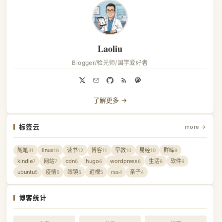
Laoliu
Blogger/验光师/国学爱好者
了解更多 →
标签云
more →
随笔
linux
读书
博客
早教
易经
群晖
31
16
12
11
10
10
9
kindle
网站
cdn
hugo
wordpress
生活
软件
7
7
6
6
6
6
6
ubuntu
疫情
眼镜
近视
rss
亲子
5
5
5
5
4
4
博客统计