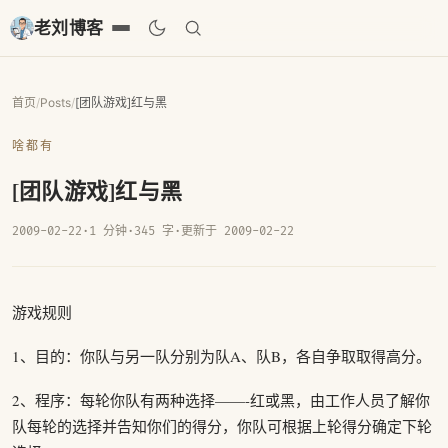
老刘博客
首页
/
Posts
/
[团队游戏]红与黑
啥都有
[团队游戏]红与黑
2009-02-22
·
1 分钟
·
345 字
·
更新于 2009-02-22
游戏规则
1、目的：你队与另一队分别为队A、队B，各自争取取得高分。
2、程序：每轮你队有两种选择——-红或黑，由工作人员了解你
队每轮的选择并告知你们的得分，你队可根据上轮得分确定下轮