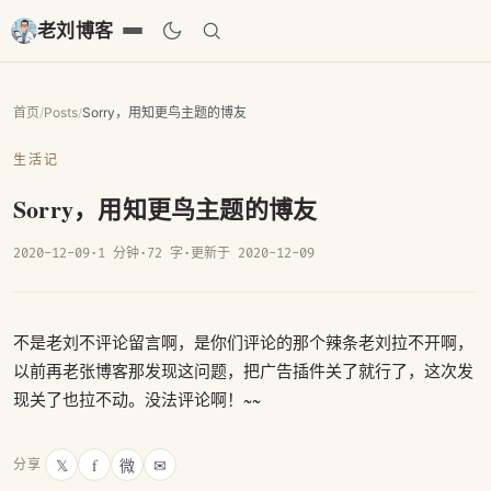
老刘博客
首页
/
Posts
/
Sorry，用知更鸟主题的博友
生活记
Sorry，用知更鸟主题的博友
2020-12-09
·
1 分钟
·
72 字
·
更新于 2020-12-09
不是老刘不评论留言啊，是你们评论的那个辣条老刘拉不开啊，
以前再老张博客那发现这问题，把广告插件关了就行了，这次发
现关了也拉不动。没法评论啊！~~
𝕏
f
微
✉
分享