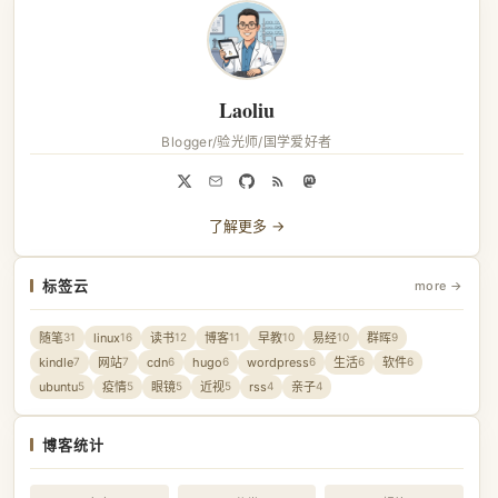
Laoliu
Blogger/验光师/国学爱好者
了解更多 →
标签云
more →
随笔
linux
读书
博客
早教
易经
群晖
31
16
12
11
10
10
9
kindle
网站
cdn
hugo
wordpress
生活
软件
7
7
6
6
6
6
6
ubuntu
疫情
眼镜
近视
rss
亲子
5
5
5
5
4
4
博客统计