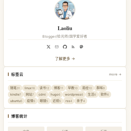
Laoliu
Blogger/验光师/国学爱好者
了解更多 →
标签云
more →
随笔
linux
读书
博客
早教
易经
群晖
31
16
12
11
10
10
9
kindle
网站
cdn
hugo
wordpress
生活
软件
7
7
6
6
6
6
6
ubuntu
疫情
眼镜
近视
rss
亲子
5
5
5
5
4
4
博客统计