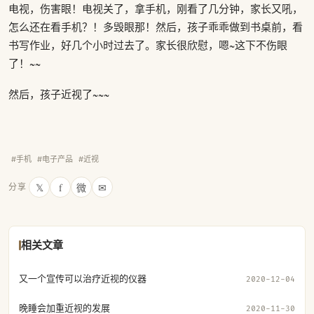
电视，伤害眼！电视关了，拿手机，刚看了几分钟，家长又吼，
怎么还在看手机？！多毁眼那！然后，孩子乖乖做到书桌前，看
书写作业，好几个小时过去了。家长很欣慰，嗯~这下不伤眼
了！~~
然后，孩子近视了~~~
#手机
#电子产品
#近视
𝕏
f
微
✉
分享
相关文章
又一个宣传可以治疗近视的仪器
2020-12-04
晚睡会加重近视的发展
2020-11-30