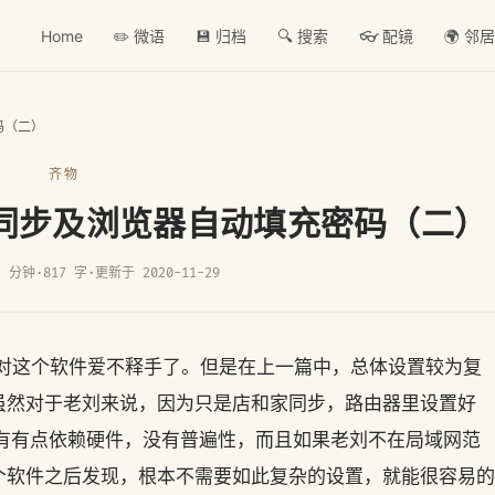
Home
✏️ 微语
💾 归档
🔍 搜索
👓 配镜
🌍 邻
码（二）
齐物
数据同步及浏览器自动填充密码（二）
2 分钟
·
817 字
·
更新于 2020-11-29
的是对这个软件爱不释手了。但是在上一篇中，总体设置较为复
虽然对于老刘来说，因为只是店和家同步，路由器里设置好
方案还有有点依赖硬件，没有普遍性，而且如果老刘不在局域网范
个软件之后发现，根本不需要如此复杂的设置，就能很容易的