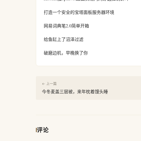
打造一个安全的宝塔面板服务器环境
网易词典笔2.0简单开箱
给鱼缸上了沼泽过滤
破磨边机，早晚换了你
← 上一篇
今冬麦盖三层被，来年枕着馒头睡
评论