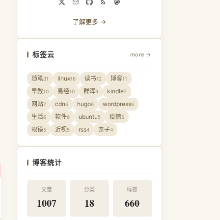
了解更多 →
标签云
more →
随笔
linux
读书
博客
31
16
12
11
早教
易经
群晖
kindle
10
10
9
7
网站
cdn
hugo
wordpress
7
6
6
6
生活
软件
ubuntu
疫情
6
6
5
5
眼镜
近视
rss
亲子
5
5
4
4
博客统计
文章
分类
标签
1007
18
660