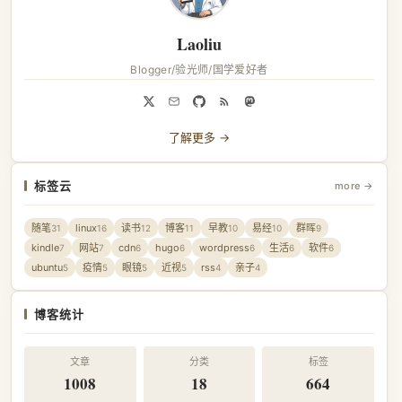
Laoliu
Blogger/验光师/国学爱好者
了解更多 →
标签云
more →
随笔
linux
读书
博客
早教
易经
群晖
31
16
12
11
10
10
9
kindle
网站
cdn
hugo
wordpress
生活
软件
7
7
6
6
6
6
6
ubuntu
疫情
眼镜
近视
rss
亲子
5
5
5
5
4
4
博客统计
文章
分类
标签
1008
18
664