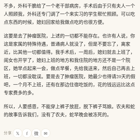
不多，外科干脆给了一个老干部病房，手术后由于只有夫人一个
人照顾我，外科还专门调了一个来实习的学生帮忙照顾。可以吃
点东西的时候，媳妇回家给我做点吃的也很方便。
这要是去了肿瘤医院，上述的一切都不能存在。也许有人说，你
这是家属的特殊待遇，普通病人就没了，但是不要忘了，离家
近，比其他一切都值得。我手术后，一周后，媳妇就去上班了，
闺女也开学了，媳妇上班的地方和我住院的地方还不是一个院
区，她早点起来一会，做点早餐，先给我送来，然后自己再去上
班，一切都没耽误。要是去了肿瘤医院，她最少也得请20天的假
吧，一个月不上班，还有在那边住宿吃饭的，花的钱远远比这点
专家费多的多。
所以，人要感恩，不能穿上裤子放屁，脱下裤子骂娘。农夫和蛇
的故事告诉我们，没有了农夫，蛇早晚会被冻死的。
𝕏
f
微
✉
分享