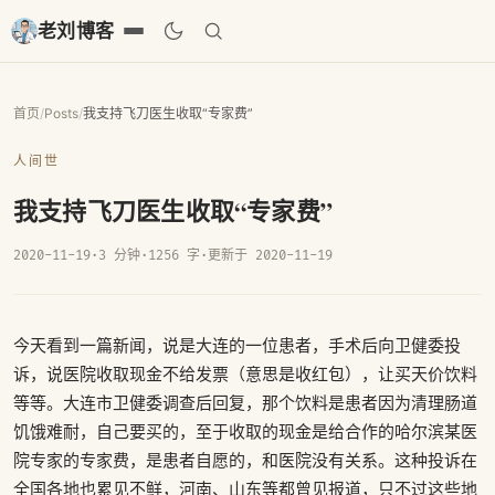
老刘博客
首页
/
Posts
/
我支持飞刀医生收取“专家费”
人间世
我支持飞刀医生收取“专家费”
2020-11-19
·
3 分钟
·
1256 字
·
更新于 2020-11-19
今天看到一篇新闻，说是大连的一位患者，手术后向卫健委投
诉，说医院收取现金不给发票（意思是收红包），让买天价饮料
等等。大连市卫健委调查后回复，那个饮料是患者因为清理肠道
饥饿难耐，自己要买的，至于收取的现金是给合作的哈尔滨某医
院专家的专家费，是患者自愿的，和医院没有关系。这种投诉在
全国各地也累见不鲜，河南、山东等都曾见报道，只不过这些地