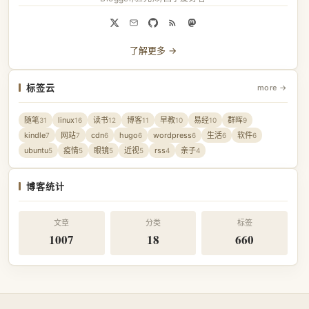
了解更多 →
标签云
more →
随笔
linux
读书
博客
早教
易经
群晖
31
16
12
11
10
10
9
kindle
网站
cdn
hugo
wordpress
生活
软件
7
7
6
6
6
6
6
ubuntu
疫情
眼镜
近视
rss
亲子
5
5
5
5
4
4
博客统计
文章
分类
标签
1007
18
660