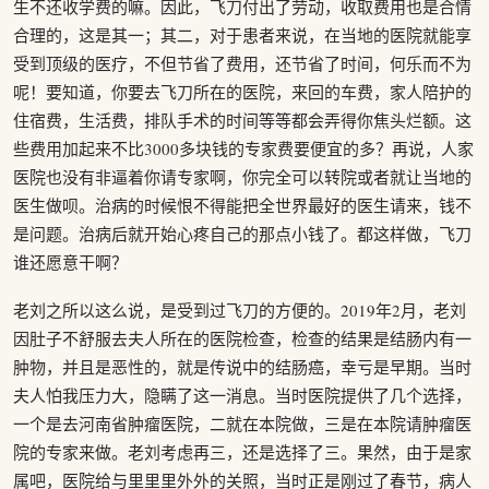
生不还收学费的嘛。因此，飞刀付出了劳动，收取费用也是合情
合理的，这是其一；其二，对于患者来说，在当地的医院就能享
受到顶级的医疗，不但节省了费用，还节省了时间，何乐而不为
呢！要知道，你要去飞刀所在的医院，来回的车费，家人陪护的
住宿费，生活费，排队手术的时间等等都会弄得你焦头烂额。这
些费用加起来不比3000多块钱的专家费要便宜的多？再说，人家
医院也没有非逼着你请专家啊，你完全可以转院或者就让当地的
医生做呗。治病的时候恨不得能把全世界最好的医生请来，钱不
是问题。治病后就开始心疼自己的那点小钱了。都这样做，飞刀
谁还愿意干啊？
老刘之所以这么说，是受到过飞刀的方便的。2019年2月，老刘
因肚子不舒服去夫人所在的医院检查，检查的结果是结肠内有一
肿物，并且是恶性的，就是传说中的结肠癌，幸亏是早期。当时
夫人怕我压力大，隐瞒了这一消息。当时医院提供了几个选择，
一个是去河南省肿瘤医院，二就在本院做，三是在本院请肿瘤医
院的专家来做。老刘考虑再三，还是选择了三。果然，由于是家
属吧，医院给与里里里外外的关照，当时正是刚过了春节，病人