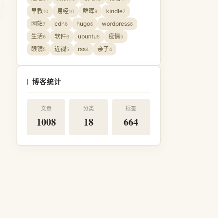
早教
易经
群晖
kindle
10
10
9
7
网站
cdn
hugo
wordpress
7
6
6
6
生活
软件
ubuntu
疫情
6
6
5
5
眼镜
近视
rss
亲子
5
5
4
4
博客统计
文章
分类
标签
1008
18
664