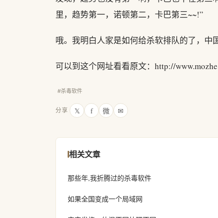
里，趋势第一，诺顿第二，卡巴第三~~!”
哦。我明白人家是如何给杀软排队的了，中
可以到这个网址看看原文：http://www.mozhe.com
#杀毒软件
𝕏
f
微
✉
分享
相关文章
那些年,我折腾过的杀毒软件
如果全国变成一个局域网