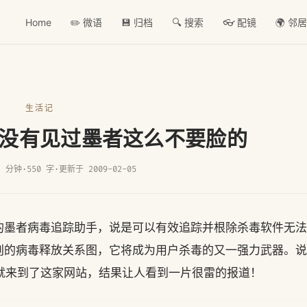
Home
✏️ 微语
💾 归档
🔍 搜索
👓 配镜
🌍 邻
生活记
没有见过墨者这么不要脸的
2 分钟
·
550 字
·
更新于 2009-02-05
的墨者病毒追踪助手，说是可以有效追踪并根除杀毒软件无法
创的病毒释放关系图，它将成为用户杀毒的又一强力武器。说
因此就来到了这家网站，结果让人看到一片很雷的报道！