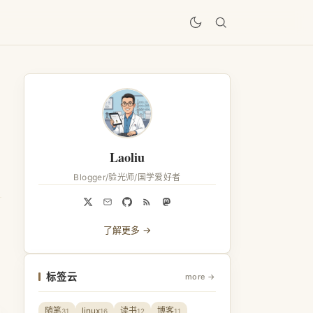
居
Laoliu
Blogger/验光师/国学爱好者
了解更多 →
标签云
more →
随笔
linux
读书
博客
31
16
12
11