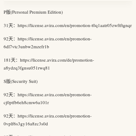
P版(Personal Premium Edition)
31天：https://license.avira.com/en/promotion-t0q1aatr05zwftftgnqr
92天：https://license.avira.com/en/promotion-
6dl7vtc3unbw2mzefr1b
181天：https://license.avira.com/de/promotion-
a8ydzq3fgnsu051rwq81
S版(Security Suit)
92天：https://license.avira.com/en/promotion-
cj0ptfb6eh8cmw6a101r
92天：https://license.avira.com/en/promotion-
0vplf6s3gy16a8zc3s0d