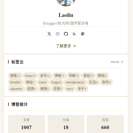
Laoliu
Blogger/验光师/国学爱好者
了解更多 →
标签云
more →
随笔
linux
读书
博客
早教
易经
群晖
31
16
12
11
10
10
9
kindle
网站
cdn
hugo
wordpress
生活
软件
7
7
6
6
6
6
6
ubuntu
疫情
眼镜
近视
rss
亲子
5
5
5
5
4
4
博客统计
文章
分类
标签
1007
18
660