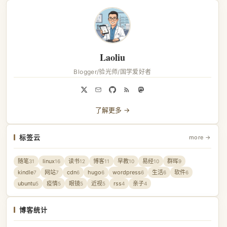
Laoliu
Blogger/验光师/国学爱好者
了解更多 →
标签云
more →
随笔
linux
读书
博客
早教
易经
群晖
31
16
12
11
10
10
9
kindle
网站
cdn
hugo
wordpress
生活
软件
7
7
6
6
6
6
6
ubuntu
疫情
眼镜
近视
rss
亲子
5
5
5
5
4
4
博客统计