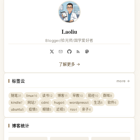
Laoliu
Blogger/验光师/国学爱好者
了解更多 →
标签云
more →
随笔
linux
读书
博客
早教
易经
群晖
31
16
12
11
10
10
9
kindle
网站
cdn
hugo
wordpress
生活
软件
7
7
6
6
6
6
6
ubuntu
疫情
眼镜
近视
rss
亲子
5
5
5
5
4
4
博客统计