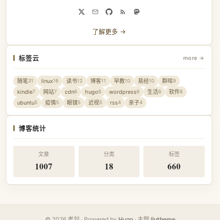
了解更多 →
标签云
more →
随笔
linux
读书
博客
早教
易经
群晖
31
16
12
11
10
10
9
kindle
网站
cdn
hugo
wordpress
生活
软件
7
7
6
6
6
6
6
ubuntu
疫情
眼镜
近视
rss
亲子
5
5
5
5
4
4
博客统计
文章
分类
标签
1007
18
660
© 2026 老刘 · Powered by
Hugo
· 主题
liutheme