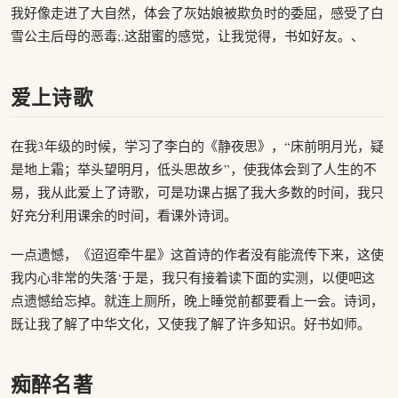
我好像走进了大自然，体会了灰姑娘被欺负时的委屈，感受了白
雪公主后母的恶毒;.这甜蜜的感觉，让我觉得，书如好友。、
爱上诗歌
在我3年级的时候，学习了李白的《静夜思》，“床前明月光，疑
是地上霜；举头望明月，低头思故乡”，使我体会到了人生的不
易，我从此爱上了诗歌，可是功课占据了我大多数的时间，我只
好充分利用课余的时间，看课外诗词。
一点遗憾，《迢迢牵牛星》这首诗的作者没有能流传下来，这使
我内心非常的失落‘于是，我只有接着读下面的实测，以便吧这
点遗憾给忘掉。就连上厕所，晚上睡觉前都要看上一会。诗词，
既让我了解了中华文化，又使我了解了许多知识。好书如师。
痴醉名著