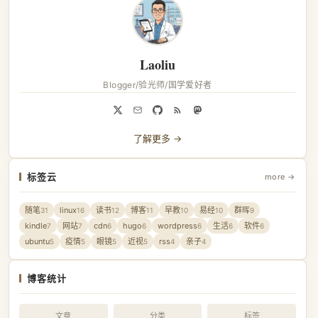
Laoliu
Blogger/验光师/国学爱好者
了解更多 →
标签云
more →
随笔
linux
读书
博客
早教
易经
群晖
31
16
12
11
10
10
9
kindle
网站
cdn
hugo
wordpress
生活
软件
7
7
6
6
6
6
6
ubuntu
疫情
眼镜
近视
rss
亲子
5
5
5
5
4
4
博客统计
文章
分类
标签