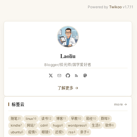
Powered by
Twikoo
v1.7.11
Laoliu
Blogger/验光师/国学爱好者
了解更多 →
标签云
more →
随笔
linux
读书
博客
早教
易经
群晖
31
16
12
11
10
10
9
kindle
网站
cdn
hugo
wordpress
生活
软件
7
7
6
6
6
6
6
ubuntu
疫情
眼镜
近视
rss
亲子
5
5
5
5
4
4