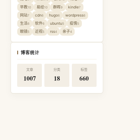
早教
易经
群晖
kindle
10
10
9
7
网站
cdn
hugo
wordpress
7
6
6
6
生活
软件
ubuntu
疫情
6
6
5
5
眼镜
近视
rss
亲子
5
5
4
4
博客统计
文章
分类
标签
1007
18
660