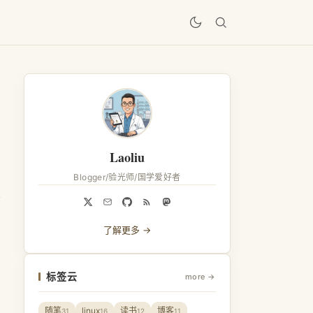
居
Laoliu
Blogger/验光师/国学爱好者
了解更多 →
，
标签云
more →
随笔
linux
读书
博客
31
16
12
11