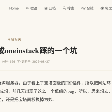
Home
✏️ 微语
💾 归档
🔍 搜索
👓 配镜
🌍 邻
网站相关
neinstack踩的一个坑
2 分钟
·
606 字
·
更新于 2020-08-27
腾服务器，由于看上了宝塔面板的FRP插件，所以把网站环
板，不成想，前几天出现了这么一个低级的bug，所以，思来想去
全，还是把宝塔面板换掉为妙。