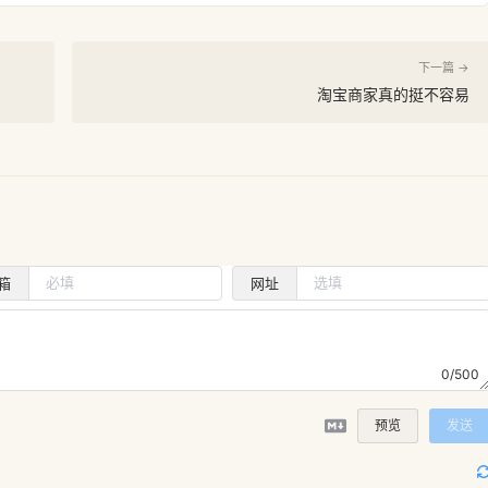
下一篇 →
淘宝商家真的挺不容易
箱
网址
0/500
预览
发送