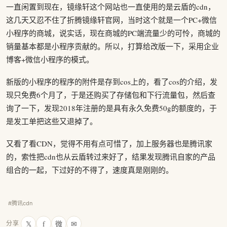
一直闲置到现在，镜缘轩这个网站也一直使用的是云盾的cdn，
这几天又忍不住了折腾镜缘轩官网，当时这个就是一个PC+微信
小程序的商城，说实话，现在商城的PC端流量少的可怜，商城的
销量基本都是小程序贡献的。所以，打算给改版一下，采用企业
博客+微信小程序的模式。
新版的小程序的程序的附件是存到cos上的，看了cos的介绍，发
现只免费6个月了，于是还购买了存储包和下行流量包，然后查
询了一下，发现2018年注册的是具有永久免费50g的额度的，于
是发工单把这些又退掉了。
又看了看CDN，觉得不用有点可惜了，加上服务器也是腾讯家
的，索性把cdn也从云盾转过来好了，结果发现腾讯自家的产品
组合的一起，下过好的不得了，速度真是刚刚的。
#腾讯cdn
𝕏
f
微
✉
分享