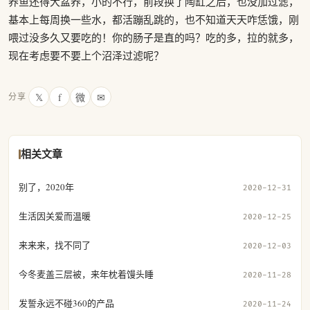
养鱼还得大盆养，小的不行，前段换了陶缸之后，也没加过滤，
基本上每周换一些水，都活蹦乱跳的，也不知道天天咋恁饿，刚
喂过没多久又要吃的！你的肠子是直的吗？吃的多，拉的就多，
现在考虑要不要上个沼泽过滤呢？
𝕏
f
微
✉
分享
相关文章
别了，2020年
2020-12-31
生活因关爱而温暖
2020-12-25
来来来，找不同了
2020-12-03
今冬麦盖三层被，来年枕着馒头睡
2020-11-28
发誓永远不碰360的产品
2020-11-24