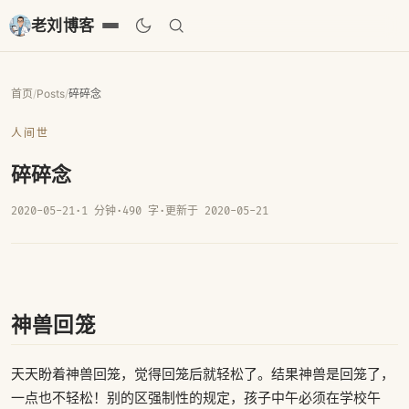
老刘博客
首页
/
Posts
/
碎碎念
人间世
碎碎念
2020-05-21
·
1 分钟
·
490 字
·
更新于 2020-05-21
神兽回笼
天天盼着神兽回笼，觉得回笼后就轻松了。结果神兽是回笼了，
一点也不轻松！别的区强制性的规定，孩子中午必须在学校午