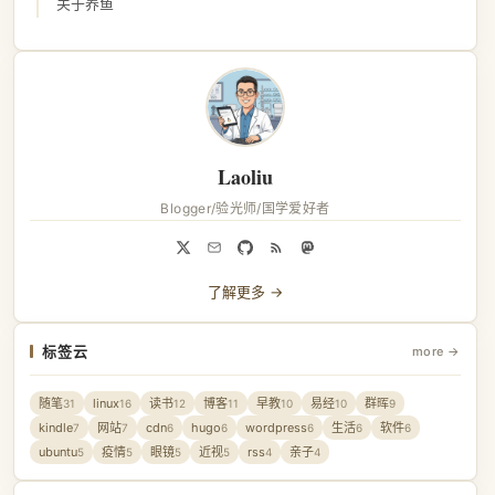
关于养鱼
Laoliu
Blogger/验光师/国学爱好者
了解更多 →
标签云
more →
随笔
linux
读书
博客
早教
易经
群晖
31
16
12
11
10
10
9
kindle
网站
cdn
hugo
wordpress
生活
软件
7
7
6
6
6
6
6
ubuntu
疫情
眼镜
近视
rss
亲子
5
5
5
5
4
4