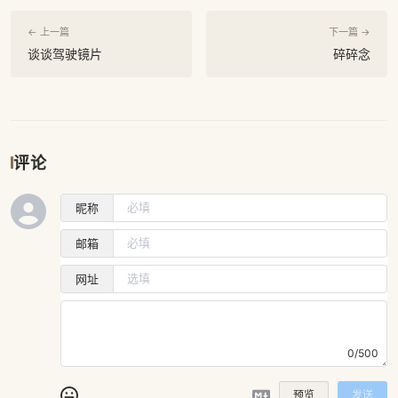
← 上一篇
下一篇 →
谈谈驾驶镜片
碎碎念
评论
昵称
邮箱
网址
0/500
预览
发送