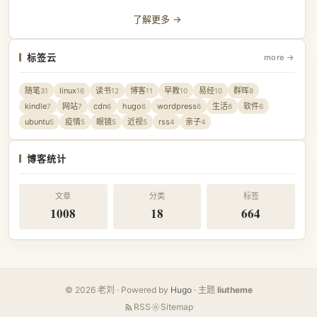
了解更多 →
标签云
more →
随笔
linux
读书
博客
早教
易经
群晖
31
16
12
11
10
10
9
kindle
网站
cdn
hugo
wordpress
生活
软件
7
7
6
6
6
6
6
ubuntu
疫情
眼镜
近视
rss
亲子
5
5
5
5
4
4
博客统计
文章
分类
标签
1008
18
664
© 2026 老刘 · Powered by
Hugo
· 主题
liutheme
RSS
Sitemap