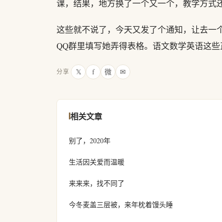
课，结果，地方换了一个又一个，教学方式
这些就不说了，今天又发了个通知，让去一
QQ群里填写她弄得表格。语文数学英语这些
𝕏
f
微
✉
分享
相关文章
别了，2020年
生活因关爱而温暖
来来来，找不同了
今冬麦盖三层被，来年枕着馒头睡