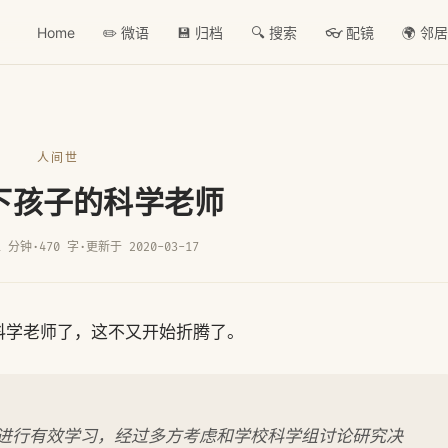
Home
✏️ 微语
💾 归档
🔍 搜索
👓 配镜
🌍 邻
人间世
下孩子的科学老师
1 分钟
·
470 字
·
更新于 2020-03-17
科学老师了，这不又开始折腾了。
进行有效学习，经过多方考虑和学校科学组讨论研究决