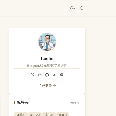
居
Laoliu
Blogger/验光师/国学爱好者
了解更多 →
标签云
more →
随笔
linux
读书
博客
31
16
12
11