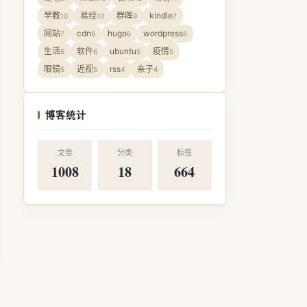
早教
易经
群晖
kindle
10
10
9
7
网站
cdn
hugo
wordpress
7
6
6
6
生活
软件
ubuntu
疫情
6
6
5
5
眼镜
近视
rss
亲子
5
5
4
4
博客统计
文章
分类
标签
1008
18
664