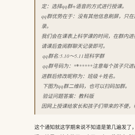
定：选择qq群+语音的方式进行授课。
qq群优势在于：没有其他信息刷屏，只
录。
我们会在课表上科学课的时间，在群内进
请课后查阅群聊天记录即可。
️ qq群名:5.10～5.11班科学群
️ qq群号码为：*
*
*****注意每个孩子只
进群后修改昵称为：班级＋姓名。
️ 下图为qq群二维码，也可以扫码加群。
️ 验证问题答案：教科版
因网上授课给家长和孩子们带来的不便，
这个通知就这学期来说不知道是第几遍发了