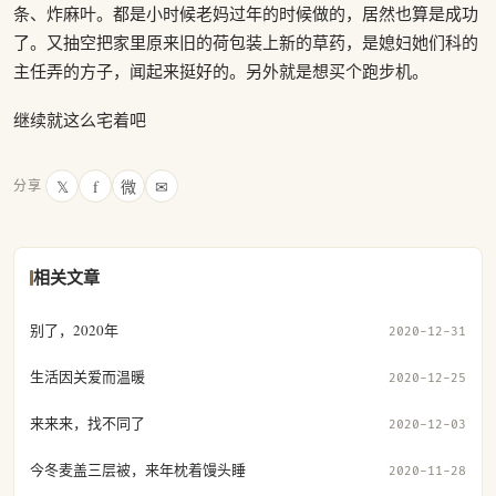
条、炸麻叶。都是小时候老妈过年的时候做的，居然也算是成功
了。又抽空把家里原来旧的荷包装上新的草药，是媳妇她们科的
主任弄的方子，闻起来挺好的。另外就是想买个跑步机。
继续就这么宅着吧
𝕏
f
微
✉
分享
相关文章
别了，2020年
2020-12-31
生活因关爱而温暖
2020-12-25
来来来，找不同了
2020-12-03
今冬麦盖三层被，来年枕着馒头睡
2020-11-28