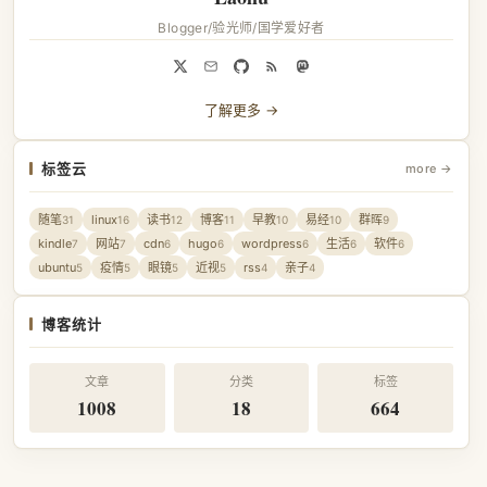
Blogger/验光师/国学爱好者
了解更多 →
标签云
more →
随笔
linux
读书
博客
早教
易经
群晖
31
16
12
11
10
10
9
kindle
网站
cdn
hugo
wordpress
生活
软件
7
7
6
6
6
6
6
ubuntu
疫情
眼镜
近视
rss
亲子
5
5
5
5
4
4
博客统计
文章
分类
标签
1008
18
664