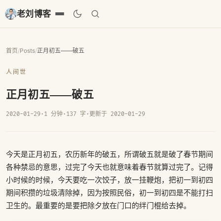
老刘博客
首页
/
Posts
/
正月初五——破五
人间世
正月初五——破五
2020-01-29
·
1 分钟
·
137 字
·
更新于 2020-01-29
今天是正月初五，农历新年的破五，所谓破五就是破了春节期间
各种禁忌的意思，过完了今天也就意味着春节就算过完了。记得
小时候的时候，今天要吃一次饺子，放一挂鞭炮，把初一到初四
期间积攒的垃圾清除掉，因为按照民俗，初一到初四是不能打扫
卫生的。最重要的是要把除夕放在门口的绊门棍给去掉。