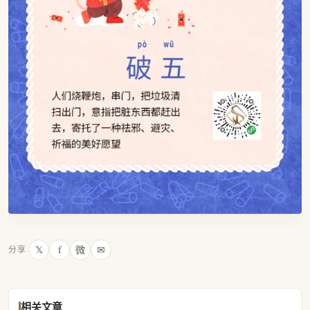
𝕏
f
微
✉
分享
相关文章