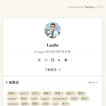
Powered by
Twikoo
v1.7.11
Laoliu
Blogger/验光师/国学爱好者
了解更多 →
标签云
more →
随笔
linux
读书
博客
早教
易经
群晖
31
16
12
11
10
10
9
kindle
网站
cdn
hugo
wordpress
生活
软件
7
7
6
6
6
6
6
ubuntu
疫情
眼镜
近视
rss
亲子
5
5
5
5
4
4