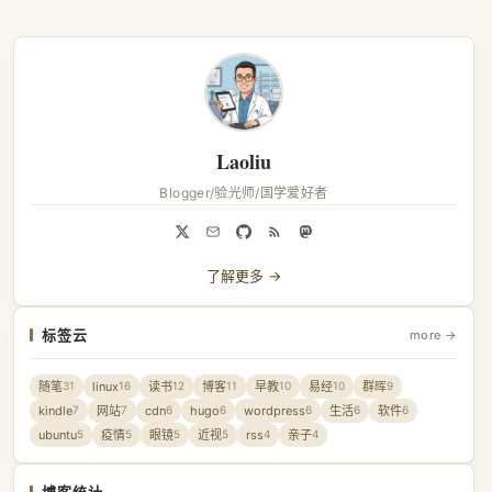
Laoliu
Blogger/验光师/国学爱好者
了解更多 →
标签云
more →
随笔
linux
读书
博客
早教
易经
群晖
31
16
12
11
10
10
9
kindle
网站
cdn
hugo
wordpress
生活
软件
7
7
6
6
6
6
6
ubuntu
疫情
眼镜
近视
rss
亲子
5
5
5
5
4
4
博客统计