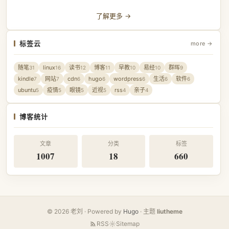
了解更多 →
标签云
more →
随笔
linux
读书
博客
早教
易经
群晖
31
16
12
11
10
10
9
kindle
网站
cdn
hugo
wordpress
生活
软件
7
7
6
6
6
6
6
ubuntu
疫情
眼镜
近视
rss
亲子
5
5
5
5
4
4
博客统计
文章
分类
标签
1007
18
660
© 2026 老刘 · Powered by
Hugo
· 主题
liutheme
RSS
Sitemap