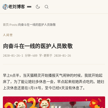
老刘博客
首页
/
Posts
/
向奋斗在一线的医护人员致敬
人间世
向奋斗在一线的医护人员致敬
2020-01-26
·
1 分钟
·
489 字
·
更新于 2020-01-26
早上6点半，当天猫精灵开始播报天气闹钟的时候，我就开始起
床了，为了能让媳妇多休息一会，早点起来给她弄点吃的。媳妇
上次休息还是在1月18号，至今已经8天没有休息了。