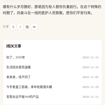
哪有什么岁月静好，那是因为有人替你负重前行。在这个特殊的
时期了，向奋斗在一线的医护人员致敬，愿你们平安归来。
𝕏
f
微
✉
分享
相关文章
别了，2020年
2020-12-31
生活因关爱而温暖
2020-12-25
来来来，找不同了
2020-12-03
今冬麦盖三层被，来年枕着馒头睡
2020-11-28
发誓永远不碰360的产品
2020-11-24