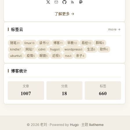
了解更多 →
标签云
more →
随笔
linux
读书
博客
早教
易经
群晖
31
16
12
11
10
10
9
kindle
网站
cdn
hugo
wordpress
生活
软件
7
7
6
6
6
6
6
ubuntu
疫情
眼镜
近视
rss
亲子
5
5
5
5
4
4
博客统计
文章
分类
标签
1007
18
660
© 2026 老刘 · Powered by
Hugo
· 主题
liutheme