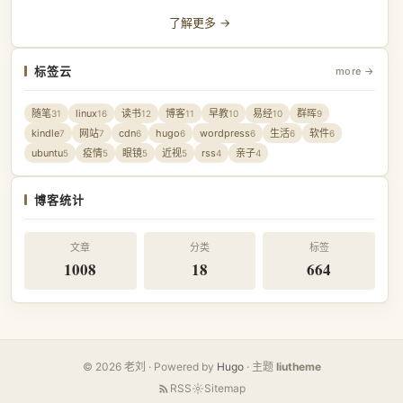
了解更多 →
标签云
more →
随笔
linux
读书
博客
早教
易经
群晖
31
16
12
11
10
10
9
kindle
网站
cdn
hugo
wordpress
生活
软件
7
7
6
6
6
6
6
ubuntu
疫情
眼镜
近视
rss
亲子
5
5
5
5
4
4
博客统计
文章
分类
标签
1008
18
664
© 2026 老刘 · Powered by
Hugo
· 主题
liutheme
RSS
Sitemap