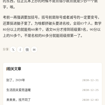
的东西，往正式本上抄的时候不是点错小数点就是少抄一个数
字，唉。
考前一再强调要加括号，括号前是除号或者减号的一定要变号，
还算挺进脑子里了。为啥都挤破头要进名校，全班83个人，数学
80分以上的就能有60来个，语文96分才排到班级第5名，90分以
上的50多个。不是名校的80多分就能班级排第一了。
𝕏
f
微
✉
分享
相关文章
别了，2020年
2020-12-31
生活因关爱而温暖
2020-12-25
来来来，找不同了
2020-12-03