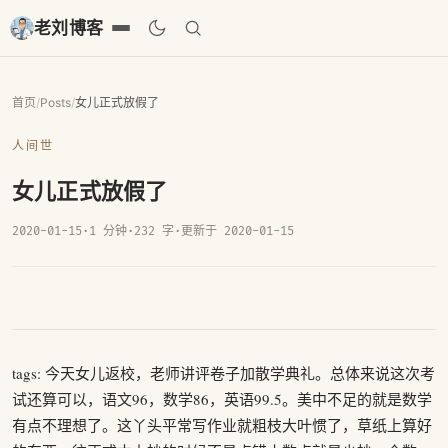
老刘博客
首页
/
Posts
/
女儿正式放假了
人间世
女儿正式放假了
2020-01-15
·
1 分钟
·
232 字
·
更新于 2020-01-15
tags: 今天女儿返校，老师讲评卷子加散学典礼。总体来说这次考
试还算可以，语文96，数学86，英语99.5。美中不足的就是数学
有点不理想了。这丫头平常写作业就粗枝大叶惯了，草纸上算好