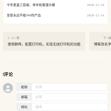
今冬麦盖三层被，来年枕着馒头睡
2020-11-28
发誓永远不碰360的产品
2020-11-24
← 上一篇
下一篇
使用群晖，配置打印机，实现无线打印机的功能
博客改名
评论
昵称
邮箱
网址