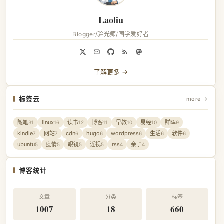
Laoliu
Blogger/验光师/国学爱好者
了解更多 →
标签云
more →
随笔
linux
读书
博客
早教
易经
群晖
31
16
12
11
10
10
9
kindle
网站
cdn
hugo
wordpress
生活
软件
7
7
6
6
6
6
6
ubuntu
疫情
眼镜
近视
rss
亲子
5
5
5
5
4
4
博客统计
文章
分类
标签
1007
18
660