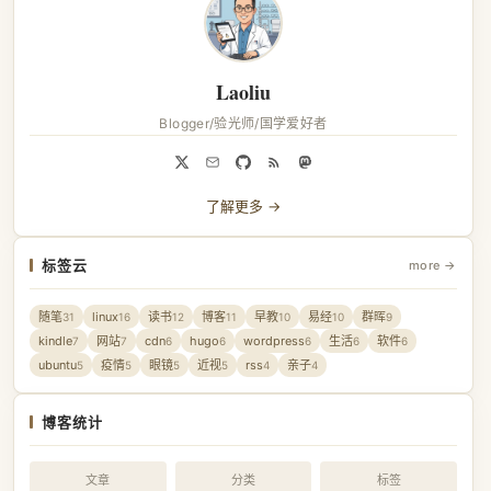
Laoliu
Blogger/验光师/国学爱好者
了解更多 →
标签云
more →
随笔
linux
读书
博客
早教
易经
群晖
31
16
12
11
10
10
9
kindle
网站
cdn
hugo
wordpress
生活
软件
7
7
6
6
6
6
6
ubuntu
疫情
眼镜
近视
rss
亲子
5
5
5
5
4
4
博客统计
文章
分类
标签