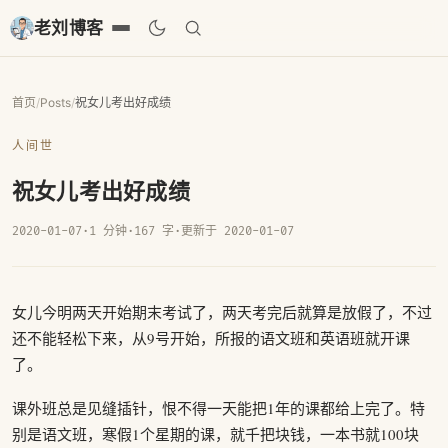
老刘博客
首页
/
Posts
/
祝女儿考出好成绩
人间世
祝女儿考出好成绩
2020-01-07
·
1 分钟
·
167 字
·
更新于 2020-01-07
女儿今明两天开始期末考试了，两天考完后就算是放假了，不过
还不能轻松下来，从9号开始，所报的语文班和英语班就开课
了。
课外班总是见缝插针，恨不得一天能把1年的课都给上完了。特
别是语文班，寒假1个星期的课，就千把块钱，一本书就100块