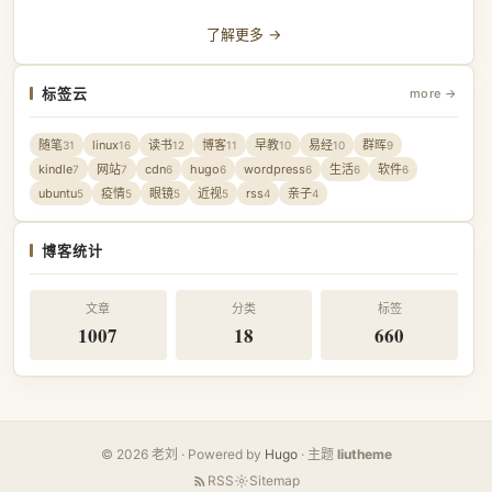
了解更多 →
标签云
more →
随笔
linux
读书
博客
早教
易经
群晖
31
16
12
11
10
10
9
kindle
网站
cdn
hugo
wordpress
生活
软件
7
7
6
6
6
6
6
ubuntu
疫情
眼镜
近视
rss
亲子
5
5
5
5
4
4
博客统计
文章
分类
标签
1007
18
660
© 2026 老刘 · Powered by
Hugo
· 主题
liutheme
RSS
Sitemap