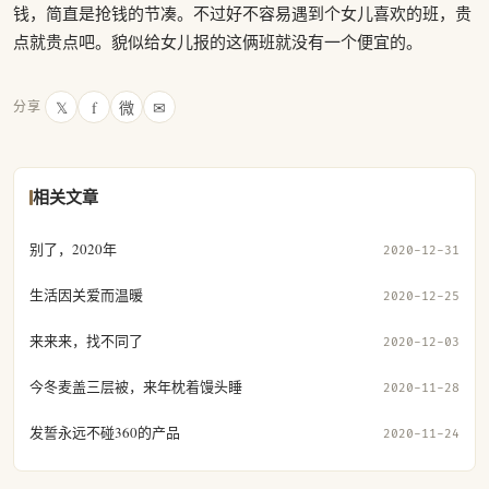
钱，简直是抢钱的节凑。不过好不容易遇到个女儿喜欢的班，贵
点就贵点吧。貌似给女儿报的这俩班就没有一个便宜的。
𝕏
f
微
✉
分享
相关文章
别了，2020年
2020-12-31
生活因关爱而温暖
2020-12-25
来来来，找不同了
2020-12-03
今冬麦盖三层被，来年枕着馒头睡
2020-11-28
发誓永远不碰360的产品
2020-11-24