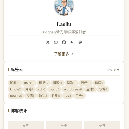
Laoliu
Blogger/验光师/国学爱好者
了解更多 →
标签云
more →
随笔
linux
读书
博客
早教
易经
群晖
31
16
12
11
10
10
9
kindle
网站
cdn
hugo
wordpress
生活
软件
7
7
6
6
6
6
6
ubuntu
疫情
眼镜
近视
rss
亲子
5
5
5
5
4
4
博客统计
文章
分类
标签