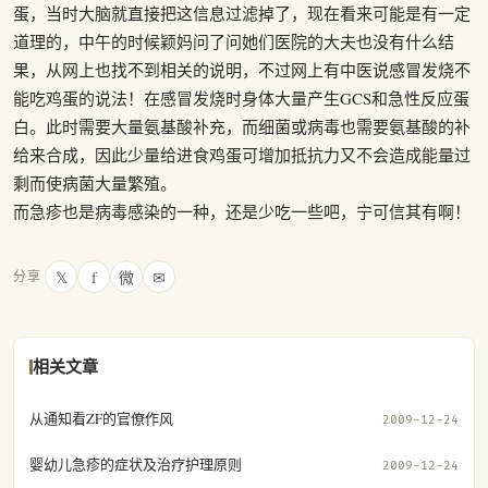
蛋，当时大脑就直接把这信息过滤掉了，现在看来可能是有一定
道理的，中午的时候颖妈问了问她们医院的大夫也没有什么结
果，从网上也找不到相关的说明，不过网上有中医说感冒发烧不
能吃鸡蛋的说法！在感冒发烧时身体大量产生GCS和急性反应蛋
白。此时需要大量氨基酸补充，而细菌或病毒也需要氨基酸的补
给来合成，因此少量给进食鸡蛋可增加抵抗力又不会造成能量过
剩而使病菌大量繁殖。
而急疹也是病毒感染的一种，还是少吃一些吧，宁可信其有啊！
𝕏
f
微
✉
分享
相关文章
从通知看ZF的官僚作风
2009-12-24
婴幼儿急疹的症状及治疗护理原则
2009-12-24