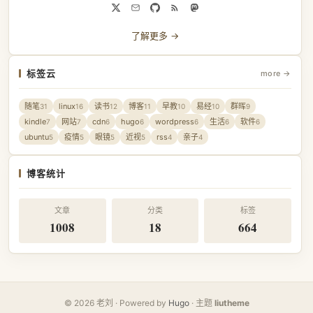
了解更多 →
标签云
more →
随笔
linux
读书
博客
早教
易经
群晖
31
16
12
11
10
10
9
kindle
网站
cdn
hugo
wordpress
生活
软件
7
7
6
6
6
6
6
ubuntu
疫情
眼镜
近视
rss
亲子
5
5
5
5
4
4
博客统计
文章
分类
标签
1008
18
664
© 2026 老刘 · Powered by
Hugo
· 主题
liutheme