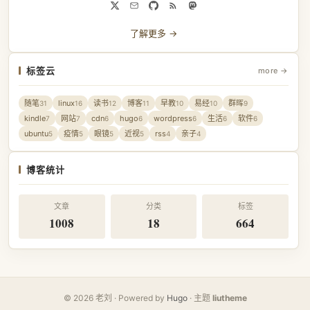
了解更多 →
标签云
more →
随笔
linux
读书
博客
早教
易经
群晖
31
16
12
11
10
10
9
kindle
网站
cdn
hugo
wordpress
生活
软件
7
7
6
6
6
6
6
ubuntu
疫情
眼镜
近视
rss
亲子
5
5
5
5
4
4
博客统计
文章
分类
标签
1008
18
664
© 2026 老刘 · Powered by
Hugo
· 主题
liutheme