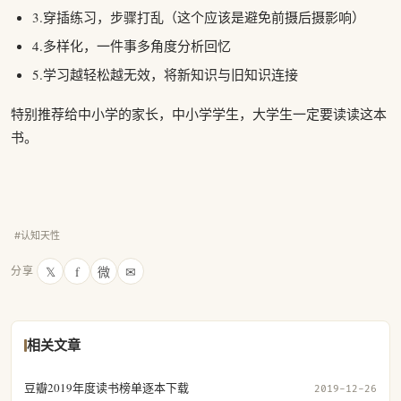
3.穿插练习，步骤打乱（这个应该是避免前摄后摄影响）
4.多样化，一件事多角度分析回忆
5.学习越轻松越无效，将新知识与旧知识连接
特别推荐给中小学的家长，中小学学生，大学生一定要读读这本
书。
#认知天性
𝕏
f
微
✉
分享
相关文章
豆瓣2019年度读书榜单逐本下载
2019-12-26