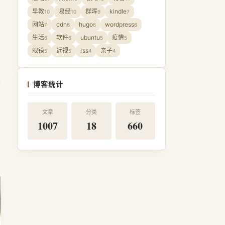
早教
易经
群晖
kindle
10
10
9
7
网站
cdn
hugo
wordpress
7
6
6
6
生活
软件
ubuntu
疫情
6
6
5
5
眼镜
近视
rss
亲子
5
5
4
4
上
博客统计
文章
分类
标签
1007
18
660