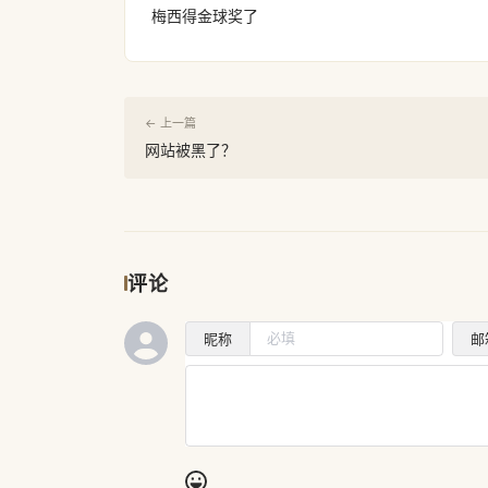
梅西得金球奖了
← 上一篇
网站被黑了？
评论
昵称
邮