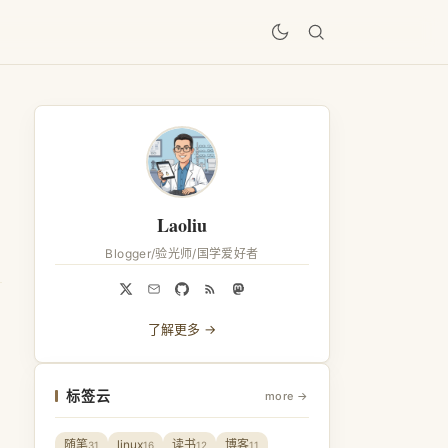
居
Laoliu
Blogger/验光师/国学爱好者
了解更多 →
标签云
more →
随笔
linux
读书
博客
31
16
12
11