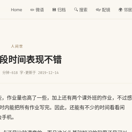
Home
✏️ 微语
💾 归档
🔍 搜索
👓 配镜
🌍 邻
人间世
段时间表现不错
2 分钟
·
618 字
·
更新于 2019-12-14
些，作业量也高了一些，加上还有两个课外班的作业，不过感
小时内能把所有作业写完。因此，还能有不少的时间看看闲
会手机。