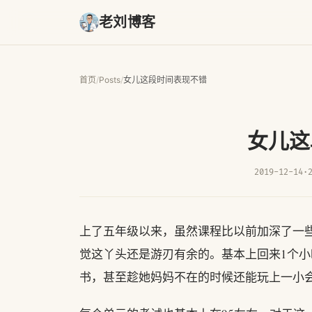
老刘博客
首页
/
Posts
/
女儿这段时间表现不错
女儿这
2019-12-14
·
上了五年级以来，虽然课程比以前加深了一
觉这丫头还是游刃有余的。基本上回来1个
书，甚至趁她妈妈不在的时候还能玩上一小