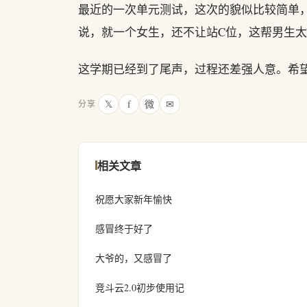
最近的一次单元测试，这次的貌似比较简单，
说，就一个女生，还不让站C位，这帮男生
这学期已经到了尾声，过程还差强人意。希
𝕏
f
微
✉
分享
相关文章
祝愿大家新年愉快
感冒终于好了
大爷的，又感冒了
竞斗云2.0初步使用记