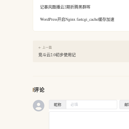
记暴风酷播云2期折腾黑群晖
WordPress开启Nginx fastcgi_cache缓存加速
← 上一篇
竞斗云2.0初步使用记
评论
昵称
邮