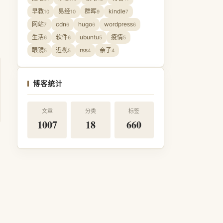
早教
易经
群晖
kindle
10
10
9
7
网站
cdn
hugo
wordpress
7
6
6
6
生活
软件
ubuntu
疫情
6
6
5
5
眼镜
近视
rss
亲子
5
5
4
4
博客统计
文章
分类
标签
1007
18
660