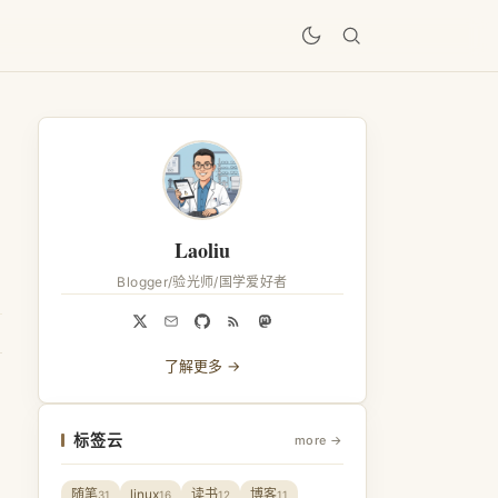
居
Laoliu
Blogger/验光师/国学爱好者
了解更多 →
标签云
more →
随笔
linux
读书
博客
31
16
12
11