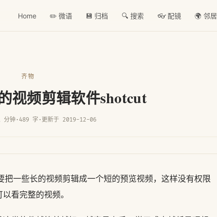
Home
✏️ 微语
💾 归档
🔍 搜索
👓 配镜
🌍 邻
齐物
视频剪辑软件shotcut
1 分钟
·
489 字
·
更新于 2019-12-06
，需要把一些长的视频剪辑成一个短的预览视频，这样没有权限
可以看完整的视频。