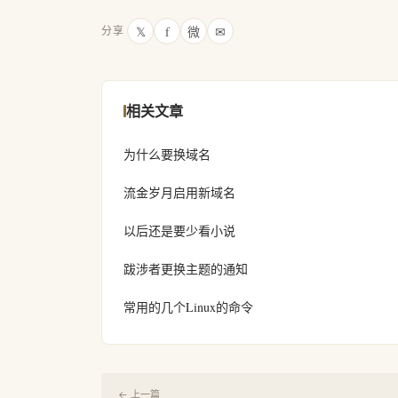
𝕏
f
微
✉
分享
相关文章
为什么要换域名
流金岁月启用新域名
以后还是要少看小说
跋涉者更换主题的通知
常用的几个Linux的命令
← 上一篇