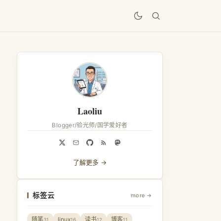
居
Laoliu
Blogger/验光师/国学爱好者
了解更多 →
标签云
more →
随笔
linux
读书
博客
31
16
12
11