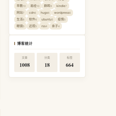
早教
易经
群晖
kindle
10
10
9
7
网站
cdn
hugo
wordpress
7
6
6
6
生活
软件
ubuntu
疫情
6
6
5
5
眼镜
近视
rss
亲子
5
5
4
4
博客统计
文章
分类
标签
1008
18
664