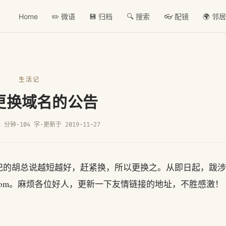
Home
✏️ 微语
💾 归档
🔍 搜索
👓 配镜
🌍 邻
生活记
更换域名的公告
1 分钟
·
104 字
·
更新于 2019-11-27
记的胡总说越短越好，赶紧换，所以更换之。从即日起，跋涉
iuday.com。麻烦各位好人，更新一下友情链接的地址，不胜感激！